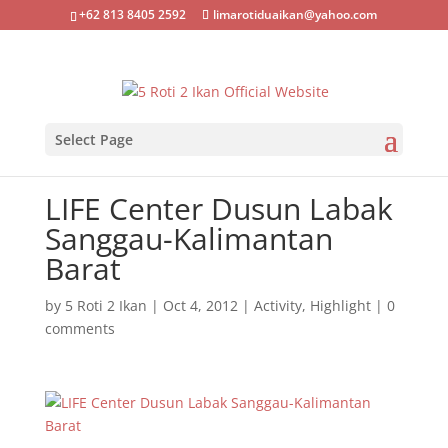
+62 813 8405 2592
limarotiduaikan@yahoo.com
Select Page
LIFE Center Dusun Labak
Sanggau-Kalimantan
Barat
by
5 Roti 2 Ikan
|
Oct 4, 2012
|
Activity
,
Highlight
|
0
comments