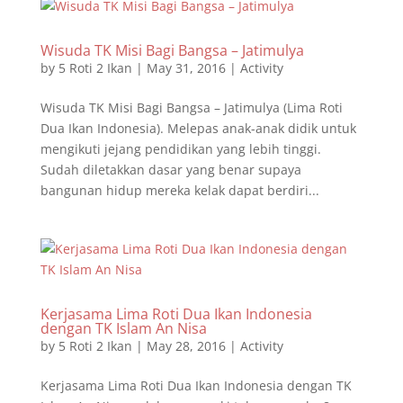
Wisuda TK Misi Bagi Bangsa – Jatimulya
by
5 Roti 2 Ikan
|
May 31, 2016
|
Activity
Wisuda TK Misi Bagi Bangsa – Jatimulya (Lima Roti
Dua Ikan Indonesia). Melepas anak-anak didik untuk
mengikuti jejang pendidikan yang lebih tinggi.
Sudah diletakkan dasar yang benar supaya
bangunan hidup mereka kelak dapat berdiri...
Kerjasama Lima Roti Dua Ikan Indonesia
dengan TK Islam An Nisa
by
5 Roti 2 Ikan
|
May 28, 2016
|
Activity
Kerjasama Lima Roti Dua Ikan Indonesia dengan TK