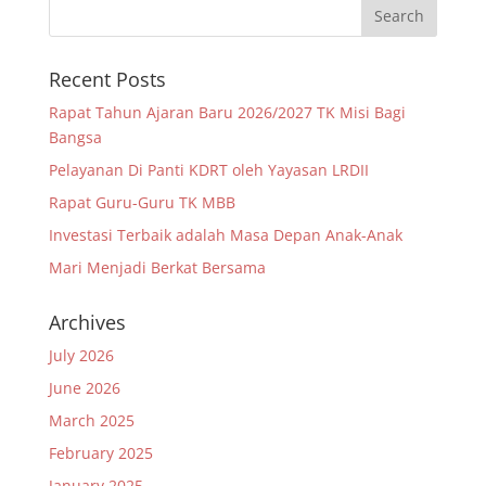
Recent Posts
Rapat Tahun Ajaran Baru 2026/2027 TK Misi Bagi
Bangsa
Pelayanan Di Panti KDRT oleh Yayasan LRDII
Rapat Guru-Guru TK MBB
Investasi Terbaik adalah Masa Depan Anak-Anak
Mari Menjadi Berkat Bersama
Archives
July 2026
June 2026
March 2025
February 2025
January 2025