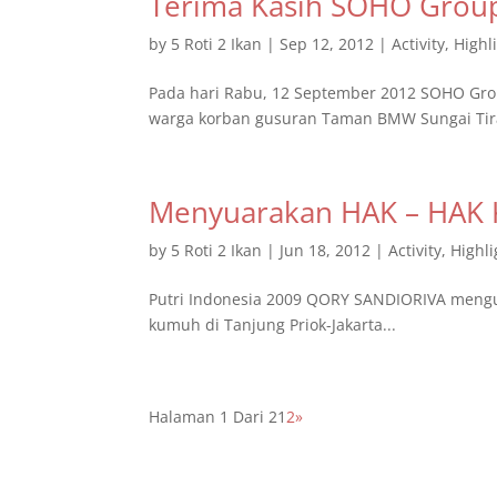
Terima Kasih SOHO Grou
by
5 Roti 2 Ikan
|
Sep 12, 2012
|
Activity
,
Highl
Pada hari Rabu, 12 September 2012 SOHO Gro
warga korban gusuran Taman BMW Sungai Tiram
Menyuarakan HAK – HAK 
by
5 Roti 2 Ikan
|
Jun 18, 2012
|
Activity
,
Highli
Putri Indonesia 2009 QORY SANDIORIVA mengu
kumuh di Tanjung Priok-Jakarta...
Halaman 1 Dari 2
1
2
»