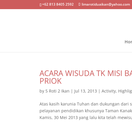
+62 813 8405 2592
limarotiduaikan@yahoo.com
Ho
ACARA WISUDA TK MISI 
PRIOK
by
5 Roti 2 Ikan
|
Jul 13, 2013
|
Activity
,
Highli
Atas kasih karunia Tuhan dan dukungan dari 
pelayanan pendidikan khusunya Taman Kanak –
Kamis, 30 Mei 2013 yang lalu kita telah mewis